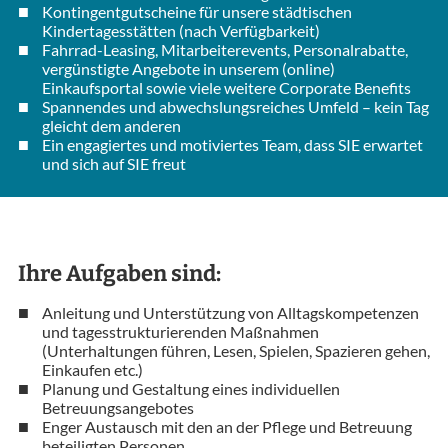
Kontingentgutscheine für unsere städtischen
Kindertagesstätten (nach Verfügbarkeit)
Fahrrad-Leasing, Mitarbeiterevents, Personalrabatte,
vergünstigte Angebote in unserem (online)
Einkaufsportal sowie viele weitere Corporate Benefits
Spannendes und abwechslungsreiches Umfeld – kein Tag
gleicht dem anderen
Ein engagiertes und motiviertes Team, dass SIE erwartet
und sich auf SIE freut
Ihre Aufgaben sind:
Anleitung und Unterstützung von Alltagskompetenzen
und tagesstrukturierenden Maßnahmen
(Unterhaltungen führen, Lesen, Spielen, Spazieren gehen,
Einkaufen etc.)
Planung und Gestaltung eines individuellen
Betreuungsangebotes
Enger Austausch mit den an der Pflege und Betreuung
beteiligten Personen